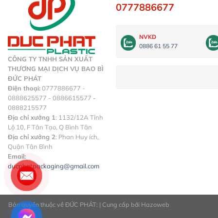
0777886677
NVKD
0886 61 55 77
CÔNG TY TNHH SẢN XUẤT
THƯƠNG MẠI DỊCH VỤ BAO BÌ
ĐỨC PHÁT
Điện thoại:
0777886677 -
0888625577 - 0886615577 -
0888215577
Địa chỉ xưởng 1
: 1132/12A Tỉnh
Lộ 10, F Tân Tạo, Q Bình Tân
Địa chỉ xưởng 2
: Phan Huy ích,
Quận Tân Bình
Email:
ducphatpackaging@gmail.com
Bản quyền thuộc về ĐỨC PHÁT: | Cung cấp bởi
Hazoweb