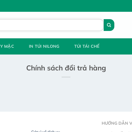
AY MẶC
IN TÚI NILONG
TÚI TÁI CHẾ
Chính sách đổi trả hàng
HƯỚNG DẪN V
Góp ý về dịch vụ