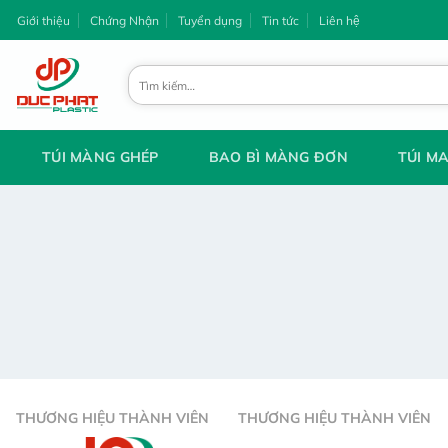
Chuyển
Giới thiệu
Chứng Nhận
Tuyển dụng
Tin tức
Liên hệ
đến
nội
Tìm
dung
kiếm:
TÚI MÀNG GHÉP
BAO BÌ MÀNG ĐƠN
TÚI M
THƯƠNG HIỆU THÀNH VIÊN
THƯƠNG HIỆU THÀNH VIÊN