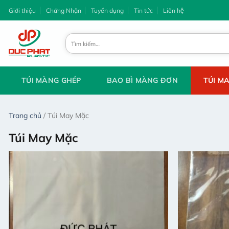
Chuyển
Giới thiệu
Chứng Nhận
Tuyển dụng
Tin tức
Liên hệ
đến
nội
Tìm
dung
kiếm:
TÚI MÀNG GHÉP
BAO BÌ MÀNG ĐƠN
TÚI M
Trang chủ
/
Túi May Mặc
Túi May Mặc