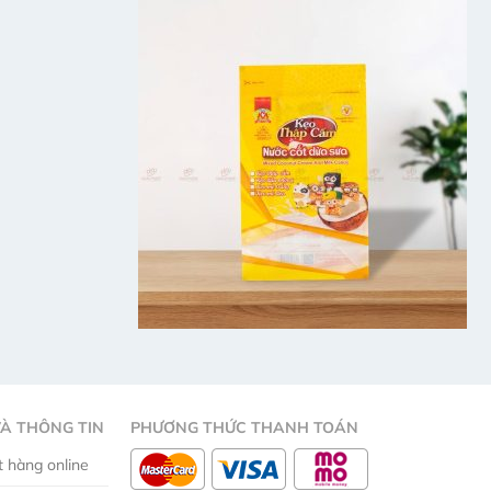
đặc
Gì?
tính
và
ứng
dụng
của
màng
BOPP
À THÔNG TIN
PHƯƠNG THỨC THANH TOÁN
 hàng online