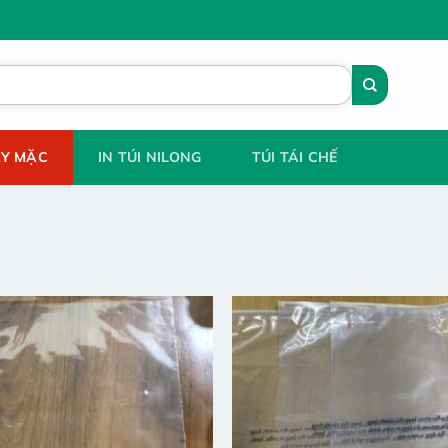
AY MẶC
IN TÚI NILONG
TÚI TÁI CHẾ