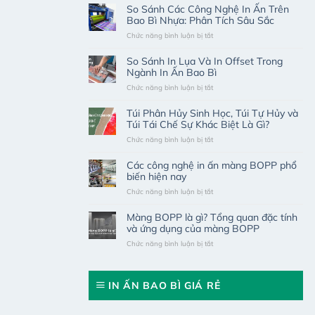
So Sánh Các Công Nghệ In Ấn Trên
Bao Bì Nhựa: Phân Tích Sâu Sắc
ở
Chức năng bình luận bị tắt
So
Sánh
So Sánh In Lụa Và In Offset Trong
Các
Ngành In Ấn Bao Bì
Công
ở
Chức năng bình luận bị tắt
Nghệ
So
In
Sánh
Ấn
Túi Phân Hủy Sinh Học, Túi Tự Hủy và
In
Trên
Túi Tái Chế Sự Khác Biệt Là Gì?
Lụa
Bao
ở
Chức năng bình luận bị tắt
Và
Bì
Túi
In
Nhựa:
Phân
Offset
Phân
Các công nghệ in ấn màng BOPP phổ
Hủy
Trong
Tích
biến hiện nay
Sinh
Ngành
Sâu
ở
Chức năng bình luận bị tắt
Học,
In
Sắc
Các
Túi
Ấn
công
Tự
Bao
Màng BOPP là gì? Tổng quan đặc tính
nghệ
Hủy
Bì
và ứng dụng của màng BOPP
in
và
ở
Chức năng bình luận bị tắt
ấn
Túi
Màng
màng
Tái
BOPP
BOPP
Chế
là
phổ
Sự
IN ẤN BAO BÌ GIÁ RẺ
gì?
biến
Khác
Tổng
hiện
Biệt
quan
nay
Là