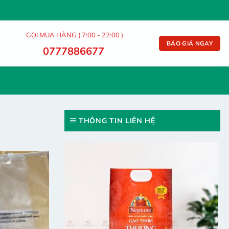
GỌI MUA HÀNG ( 7:00 - 22:00 )
BÁO GIÁ NGAY
0777886677
THÔNG TIN LIÊN HỆ