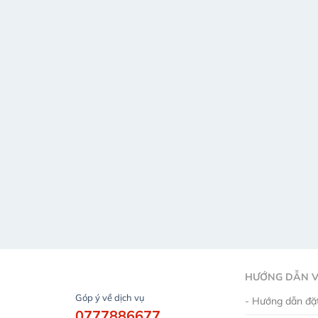
HƯỚNG DẪN V
Góp ý về dịch vụ
- Hướng dẫn đặt
0777886677