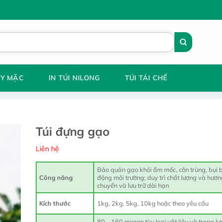
AY MẶC
IN TÚI NILONG
TÚI TÁI CHẾ
Túi đựng gạo
Liên hệ
Bảo quản gạo khỏi ẩm mốc, côn trùng, bụi 
Công năng
động môi trường; duy trì chất lượng và hươn
chuyển và lưu trữ dài hạn
Kích thước
1kg, 2kg, 5kg, 10kg hoặc theo yêu cầu
80 – 160 micron tùy loại vật liệu và trọng l