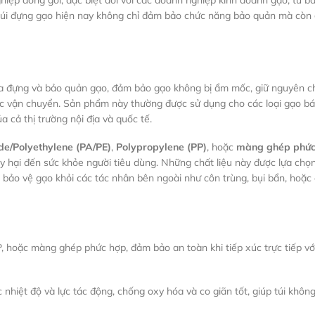
iệp đóng gói, đặc biệt đối với các doanh nghiệp kinh doanh gạo, từ bá
, túi đựng gạo hiện nay không chỉ đảm bảo chức năng bảo quản mà còn
hứa đựng và bảo quản gạo, đảm bảo gạo không bị ẩm mốc, giữ nguyên c
oặc vận chuyển. Sản phẩm này thường được sử dụng cho các loại gạo bá
 cả thị trường nội địa và quốc tế.
e/Polyethylene (PA/PE)
,
Polypropylene (PP)
, hoặc
màng ghép phức
 hại đến sức khỏe người tiêu dùng. Những chất liệu này được lựa chọ
bảo vệ gạo khỏi các tác nhân bên ngoài như côn trùng, bụi bẩn, hoặc
P, hoặc màng ghép phức hợp, đảm bảo an toàn khi tiếp xúc trực tiếp vớ
 nhiệt độ và lực tác động, chống oxy hóa và co giãn tốt, giúp túi không