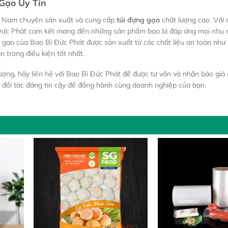
 Gạo Uy Tín
ệt Nam chuyên sản xuất và cung cấp
túi đựng gạo
chất lượng cao. Với
Bì Đức Phát cam kết mang đến những sản phẩm bao bì đáp ứng mọi nhu 
 gạo của Bao Bì Đức Phát được sản xuất từ các chất liệu an toàn như
trong điều kiện tốt nhất.
ng, hãy liên hệ với Bao Bì Đức Phát để được tư vấn và nhận báo giá ch
à đối tác đáng tin cậy để đồng hành cùng doanh nghiệp của bạn.