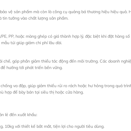
hỉ bảo vệ sản phẩm mà còn là công cụ quảng bá thương hiệu hiệu quả. 
à tin tưởng vào chất lượng sản phẩm.
A/PE, PP, hoặc màng ghép có giá thành hợp lý, đặc biệt khi đặt hàng số
mẫu túi giúp giảm chi phí lâu dài.
 tái chế, góp phần giảm thiểu tác động đến môi trường. Các doanh nghi
 để hướng tới phát triển bền vững.
chống va đập, giúp giảm thiểu rủi ro rách hoặc hư hỏng trong quá trìn
ù hợp để bày bán tại siêu thị hoặc cửa hàng.
án lẻ đến xuất khẩu:
g, 10kg với thiết kế bắt mắt, tiện lợi cho người tiêu dùng.