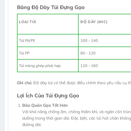
Bảng Độ Dày Túi Đựng Gạo
LOẠI TÚI
ĐỘ DÀY (MIC)
100 – 140
Túi PA/PE
80 – 120
Túi PP
120 – 160
Túi màng ghép phức hợp
Ghi chú
: Độ dày túi có thể được điều chỉnh theo yêu cầu cụ
Lợi Ích Của Túi Đựng Gạo
Bảo Quản Gạo Tốt Hơn
Với khả năng chống ẩm, chống thấm khí, và ngăn côn trùng, 
dưỡng trong thời gian dài. Đặc biệt, các túi hút chân kh
đường dài.