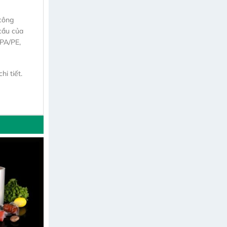
 công
cầu của
 PA/PE,
i tiết.