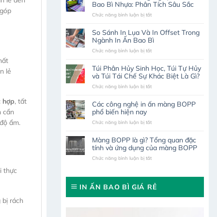
n lẻ đến
Bao Bì Nhựa: Phân Tích Sâu Sắc
 góp
ở
Chức năng bình luận bị tắt
So
Sánh
So Sánh In Lụa Và In Offset Trong
Các
Ngành In Ấn Bao Bì
Công
ở
Chức năng bình luận bị tắt
Nghệ
So
In
hất
Sánh
Ấn
Túi Phân Hủy Sinh Học, Túi Tự Hủy
n lẻ
In
Trên
và Túi Tái Chế Sự Khác Biệt Là Gì?
Lụa
Bao
ở
Chức năng bình luận bị tắt
Và
Bì
Túi
In
Nhựa:
 hợp
, tất
Phân
Offset
Phân
Các công nghệ in ấn màng BOPP
Hủy
Trong
Tích
phổ biến hiện nay
n cẩn
Sinh
Ngành
Sâu
 độ ẩm.
ở
Chức năng bình luận bị tắt
Học,
In
Sắc
Các
Túi
Ấn
công
Tự
Bao
Màng BOPP là gì? Tổng quan đặc
nghệ
Hủy
Bì
tính và ứng dụng của màng BOPP
in
và
ở
Chức năng bình luận bị tắt
ấn
Túi
Màng
màng
Tái
i thực
BOPP
BOPP
Chế
là
phổ
Sự
IN ẤN BAO BÌ GIÁ RẺ
gì?
biến
Khác
Tổng
hiện
Biệt
 bị rách
quan
nay
Là
đặc
Gì?
tính