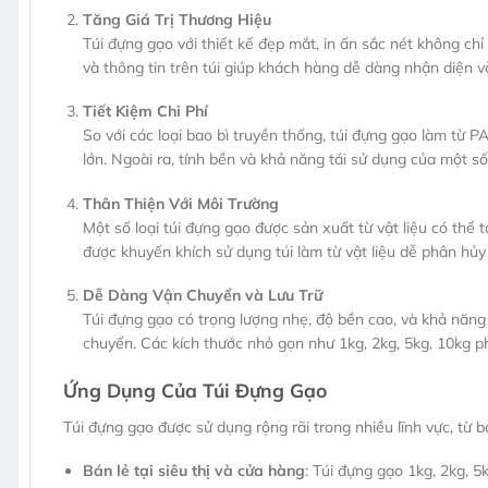
Tăng Giá Trị Thương Hiệu
Túi đựng gạo với thiết kế đẹp mắt, in ấn sắc nét không c
và thông tin trên túi giúp khách hàng dễ dàng nhận diện v
Tiết Kiệm Chi Phí
So với các loại bao bì truyền thống, túi đựng gạo làm từ P
lớn. Ngoài ra, tính bền và khả năng tái sử dụng của một số 
Thân Thiện Với Môi Trường
Một số loại túi đựng gạo được sản xuất từ vật liệu có thể
được khuyến khích sử dụng túi làm từ vật liệu dễ phân hủy
Dễ Dàng Vận Chuyển và Lưu Trữ
Túi đựng gạo có trọng lượng nhẹ, độ bền cao, và khả năng 
chuyển. Các kích thước nhỏ gọn như 1kg, 2kg, 5kg, 10kg ph
Ứng Dụng Của Túi Đựng Gạo
Túi đựng gạo được sử dụng rộng rãi trong nhiều lĩnh vực, từ b
Bán lẻ tại siêu thị và cửa hàng
: Túi đựng gạo 1kg, 2kg, 5k