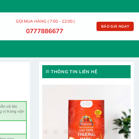
GỌI MUA HÀNG ( 7:00 - 22:00 )
BÁO GIÁ NGAY
0777886677
THÔNG TIN LIÊN HỆ
bẩn và tác
g vị trong vận
ượng gạo