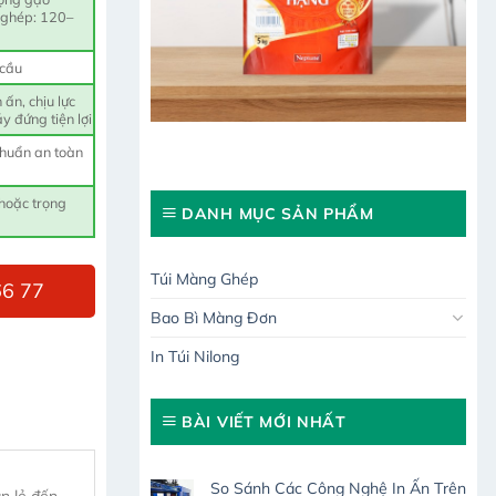
ghép: 120–
 cầu
ấn, chịu lực
y đứng tiện lợi
chuẩn an toàn
 hoặc trọng
DANH MỤC SẢN PHẨM
Túi Màng Ghép
66 77
Bao Bì Màng Đơn
In Túi Nilong
BÀI VIẾT MỚI NHẤT
So Sánh Các Công Nghệ In Ấn Trên