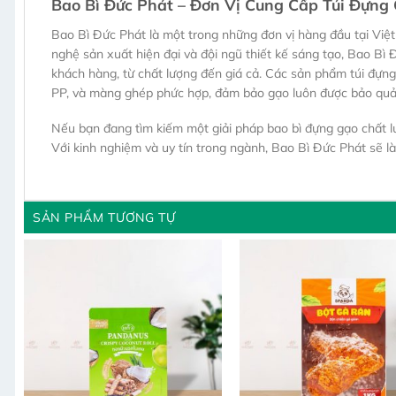
Bao Bì Đức Phát – Đơn Vị Cung Cấp Túi Đựng
Bao Bì Đức Phát là một trong những đơn vị hàng đầu tại Vi
nghệ sản xuất hiện đại và đội ngũ thiết kế sáng tạo, Bao 
khách hàng, từ chất lượng đến giá cả. Các sản phẩm túi đựng
PP, và màng ghép phức hợp, đảm bảo gạo luôn được bảo quản 
Nếu bạn đang tìm kiếm một giải pháp bao bì đựng gạo chất lượ
Với kinh nghiệm và uy tín trong ngành, Bao Bì Đức Phát sẽ l
SẢN PHẨM TƯƠNG TỰ