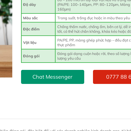
Độ dày
(PA/PE: 100–140μm, PP: 80–120μm, Màng 
160μm)
Màu sắc
Trong suốt, trắng đục hoặc in màu theo yêu
Chống thấm nước, chống ẩm, bền cơ lý, dễ in 
Đặc điểm
tốt, có thể hút chân không, khóa kéo hoặc đá
PA/PE, PP, màng ghép phức hợp – đều đạt 
Vật liệu
thực phẩm
Đóng gói dạng cuộn hoặc rời, theo số lượng
Đóng gói
lượng yêu cầu
Chat Messenger
0777 88 