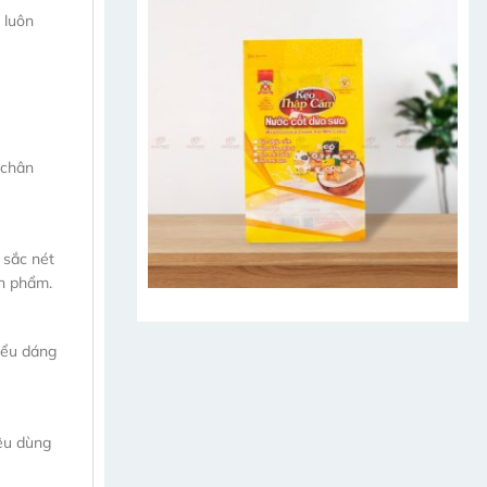
và
 luôn
ứng
dụng
của
màng
BOPP
 chân
 sắc nét
ản phẩm.
kiểu dáng
iêu dùng