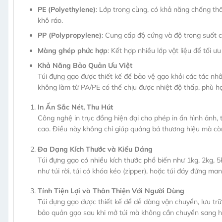
PE (Polyethylene)
: Lớp trong cùng, có khả năng chống th
khô ráo.
PP (Polypropylene)
: Cung cấp độ cứng và độ trong suốt c
Màng ghép phức hợp
: Kết hợp nhiều lớp vật liệu để tối 
Khả Năng Bảo Quản Ưu Việt
Túi đựng gạo được thiết kế để bảo vệ gạo khỏi các tác nhâ
không làm từ PA/PE có thể chịu được nhiệt độ thấp, phù 
In Ấn Sắc Nét, Thu Hút
Công nghệ in trục đồng hiện đại cho phép in ấn hình ảnh, 
cao. Điều này không chỉ giúp quảng bá thương hiệu mà còn
Đa Dạng Kích Thước và Kiểu Dáng
Túi đựng gạo có nhiều kích thước phổ biến như 1kg, 2kg, 5
như túi rời, túi có khóa kéo (zipper), hoặc túi đáy đứng man
Tính Tiện Lợi và Thân Thiện Với Người Dùng
Túi đựng gạo được thiết kế để dễ dàng vận chuyển, lưu trữ
bảo quản gạo sau khi mở túi mà không cần chuyển sang h