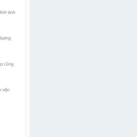
Hình ảnh
 lượng
ệp cũng
h vận