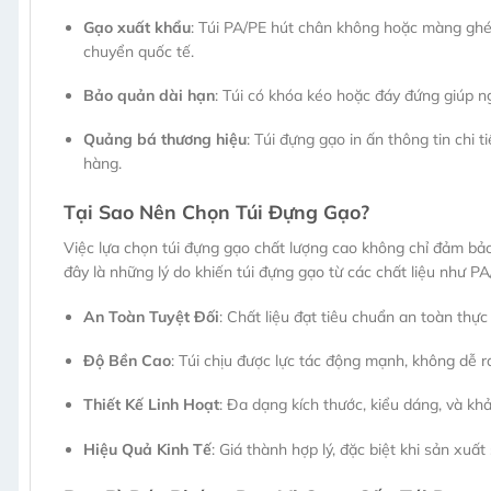
Gạo xuất khẩu
: Túi PA/PE hút chân không hoặc màng ghé
chuyển quốc tế.
Bảo quản dài hạn
: Túi có khóa kéo hoặc đáy đứng giúp ng
Quảng bá thương hiệu
: Túi đựng gạo in ấn thông tin chi 
hàng.
Tại Sao Nên Chọn Túi Đựng Gạo?
Việc lựa chọn túi đựng gạo chất lượng cao không chỉ đảm bả
đây là những lý do khiến túi đựng gạo từ các chất liệu như 
An Toàn Tuyệt Đối
: Chất liệu đạt tiêu chuẩn an toàn th
Độ Bền Cao
: Túi chịu được lực tác động mạnh, không dễ r
Thiết Kế Linh Hoạt
: Đa dạng kích thước, kiểu dáng, và kh
Hiệu Quả Kinh Tế
: Giá thành hợp lý, đặc biệt khi sản xuất