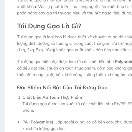
Túi đựng gạo là một sản phẩm thiết yếu trong ngành công ngh
xuất khẩu. Với sự phát triển của công nghệ sản xuất bao bì
phần nâng cao giá trị thương hiệu và thu hút người tiêu dùng.
Túi Đựng Gạo Là Gì?
Túi đựng gạo là loại bao bì được thiết kế chuyên dụng để c
lượng dinh dưỡng và hương vị trong suốt thời gian lưu trữ h
(1kg, 2kg, 5kg, 10kg) hoặc gạo xuất khẩu, đáp ứng nhu cầu của
Túi đựng gạo hiện đại được làm từ các chất liệu như
Polyamid
cả đều đạt tiêu chuẩn an toàn thực phẩm, đảm bảo không gây
thận để mang lại độ bền, khả năng chống thấm, chống ẩm và 
Đặc Điểm Nổi Bật Của Túi Đựng Gạo
Chất Liệu An Toàn Thực Phẩm
Túi đựng gạo được sản xuất từ các chất liệu như PA/PE, P
phẩm.
PA (Polyamide)
: Lớp ngoài cùng, có độ bền cao, chịu được
khi chứa lượng gạo lớn.