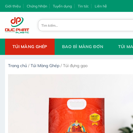
Chuyển
Giới thiệu
Chứng Nhận
Tuyển dụng
Tin tức
Liên hệ
đến
nội
Tìm
dung
kiếm:
TÚI MÀNG GHÉP
BAO BÌ MÀNG ĐƠN
TÚI M
Trang chủ
/
Túi Màng Ghép
/
Túi đựng gạo