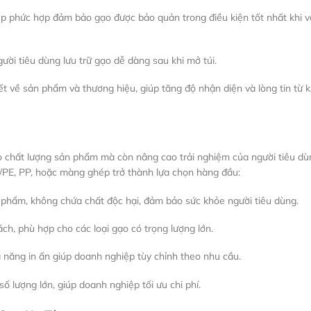
p phức hợp đảm bảo gạo được bảo quản trong điều kiện tốt nhất khi 
ười tiêu dùng lưu trữ gạo dễ dàng sau khi mở túi.
tiết về sản phẩm và thương hiệu, giúp tăng độ nhận diện và lòng tin từ 
o chất lượng sản phẩm mà còn nâng cao trải nghiệm của người tiêu dù
PA/PE, PP, hoặc màng ghép trở thành lựa chọn hàng đầu:
ực phẩm, không chứa chất độc hại, đảm bảo sức khỏe người tiêu dùng.
ách, phù hợp cho các loại gạo có trọng lượng lớn.
ả năng in ấn giúp doanh nghiệp tùy chỉnh theo nhu cầu.
 số lượng lớn, giúp doanh nghiệp tối ưu chi phí.