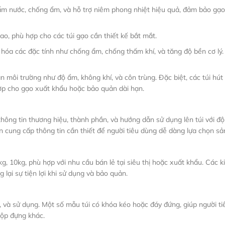
ấm nước, chống ẩm, và hỗ trợ niêm phong nhiệt hiệu quả, đảm bảo gạo
ao, phù hợp cho các túi gạo cần thiết kế bắt mắt.
ưu hóa các đặc tính như chống ẩm, chống thấm khí, và tăng độ bền cơ lý.
n môi trường như độ ẩm, không khí, và côn trùng. Đặc biệt, các túi hút
hợp cho gạo xuất khẩu hoặc bảo quản dài hạn.
thông tin thương hiệu, thành phần, và hướng dẫn sử dụng lên túi với độ
 cung cấp thông tin cần thiết để người tiêu dùng dễ dàng lựa chọn s
kg, 10kg, phù hợp với nhu cầu bán lẻ tại siêu thị hoặc xuất khẩu. Các 
g lại sự tiện lợi khi sử dụng và bảo quản.
, và sử dụng. Một số mẫu túi có khóa kéo hoặc đáy đứng, giúp người t
ộp đựng khác.