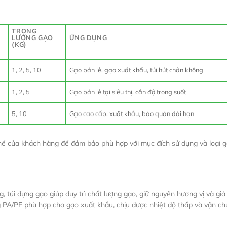
TRỌNG
LƯỢNG GẠO
ỨNG DỤNG
(KG)
1, 2, 5, 10
Gạo bán lẻ, gạo xuất khẩu, túi hút chân không
1, 2, 5
Gạo bán lẻ tại siêu thị, cần độ trong suốt
5, 10
Gạo cao cấp, xuất khẩu, bảo quản dài hạn
 thể của khách hàng để đảm bảo phù hợp với mục đích sử dụng và loại g
túi đựng gạo giúp duy trì chất lượng gạo, giữ nguyên hương vị và giá 
ông PA/PE phù hợp cho gạo xuất khẩu, chịu được nhiệt độ thấp và vận c