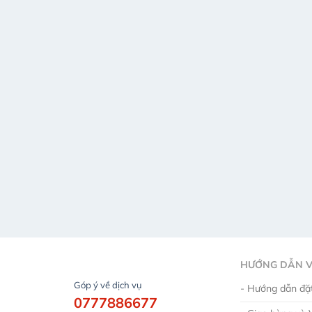
HƯỚNG DẪN V
Góp ý về dịch vụ
- Hướng dẫn đặt
0777886677