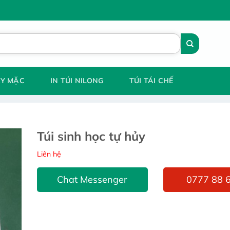
AY MẶC
IN TÚI NILONG
TÚI TÁI CHẾ
Túi sinh học tự hủy
Liên hệ
Chat Messenger
0777 88 