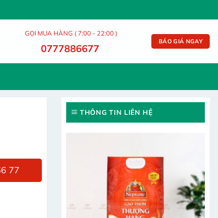
GỌI MUA HÀNG ( 7:00 - 22:00 )
BÁO GIÁ NGAY
0777886677
THÔNG TIN LIÊN HỆ
66 77