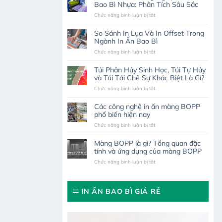
Bao Bì Nhựa: Phân Tích Sâu Sắc
ở
Chức năng bình luận bị tắt
So
Sánh
So Sánh In Lụa Và In Offset Trong
Các
Ngành In Ấn Bao Bì
Công
ở
Chức năng bình luận bị tắt
Nghệ
So
In
Sánh
Ấn
Túi Phân Hủy Sinh Học, Túi Tự Hủy
In
Trên
và Túi Tái Chế Sự Khác Biệt Là Gì?
Lụa
Bao
ở
Chức năng bình luận bị tắt
Và
Bì
Túi
In
Nhựa:
Phân
Offset
Phân
Các công nghệ in ấn màng BOPP
Hủy
Trong
Tích
phổ biến hiện nay
Sinh
Ngành
Sâu
ở
Chức năng bình luận bị tắt
Học,
In
Sắc
Các
Túi
Ấn
công
Tự
Bao
Màng BOPP là gì? Tổng quan đặc
nghệ
Hủy
Bì
tính và ứng dụng của màng BOPP
in
và
ở
Chức năng bình luận bị tắt
ấn
Túi
Màng
màng
Tái
BOPP
BOPP
Chế
là
phổ
Sự
IN ẤN BAO BÌ GIÁ RẺ
gì?
biến
Khác
Tổng
hiện
Biệt
quan
nay
Là
đặc
Gì?
tính