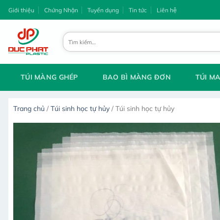
Chuyển
Giới thiệu
Chứng Nhận
Tuyển dụng
Tin tức
Liên hệ
đến
nội
Tìm
dung
kiếm:
TÚI MÀNG GHÉP
BAO BÌ MÀNG ĐƠN
TÚI M
Trang chủ
/
Túi sinh học tự hủy
/
Túi sinh học tự hủy