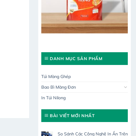
DANH MỤC SẢN PHẨM
Túi Màng Ghép
Bao Bì Màng Đơn
In Túi Nilong
BÀI VIẾT MỚI NHẤT
So Sánh Các Công Nghệ In Ấn Trên