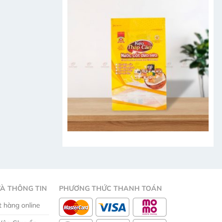
và
ứng
dụng
của
màng
BOPP
À THÔNG TIN
PHƯƠNG THỨC THANH TOÁN
 hàng online