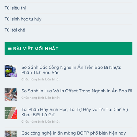
Túi siêu thị
Túi sinh học tự hủy
Túi tái chế
BÀI VIẾT MỚI NHẤT
So Sánh Các Công Nghệ In Ấn Trên Bao Bì Nhựa:
Phân Tích Sâu Sắc
ở
Chức năng bình luận bị tắt
So
Sánh
So Sánh In Lụa Và In Offset Trong Ngành In Ấn Bao Bì
Các
ở
Chức năng bình luận bị tắt
Công
So
Nghệ
Sánh
In
Túi Phân Hủy Sinh Học, Túi Tự Hủy và Túi Tái Chế Sự
In
Ấn
Khác Biệt Là Gì?
Lụa
Trên
ở
Chức năng bình luận bị tắt
Và
Bao
Túi
In
Bì
Phân
Offset
Các công nghệ in ấn màng BOPP phổ biến hiện nay
Nhựa:
Hủy
Trong