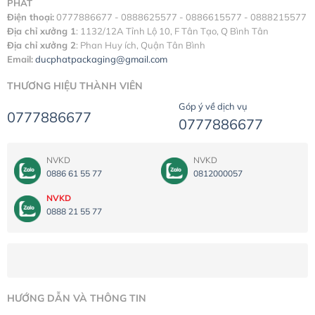
PHÁT
Điện thoại:
0777886677 - 0888625577 - 0886615577 - 0888215577
Địa chỉ xưởng 1
: 1132/12A Tỉnh Lộ 10, F Tân Tạo, Q Bình Tân
Địa chỉ xưởng 2
: Phan Huy ích, Quận Tân Bình
Email:
ducphatpackaging@gmail.com
THƯƠNG HIỆU THÀNH VIÊN
Góp ý về dịch vụ
0777886677
0777886677
NVKD
NVKD
0886 61 55 77
0812000057
NVKD
0888 21 55 77
HƯỚNG DẪN VÀ THÔNG TIN