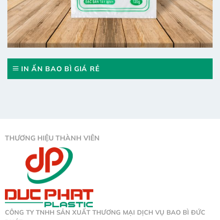
IN ẤN BAO BÌ GIÁ RẺ
THƯƠNG HIỆU THÀNH VIÊN
CÔNG TY TNHH SẢN XUẤT THƯƠNG MẠI DỊCH VỤ BAO BÌ ĐỨC