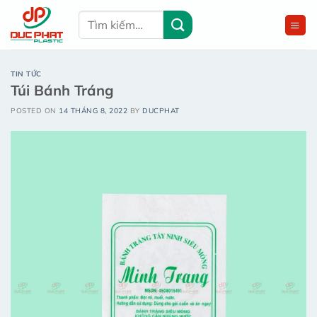
Chuyển
Tìm
đến
kiếm:
nội
dung
TIN TỨC
Túi Bánh Tráng
POSTED ON
14 THÁNG 8, 2022
BY
DUCPHAT